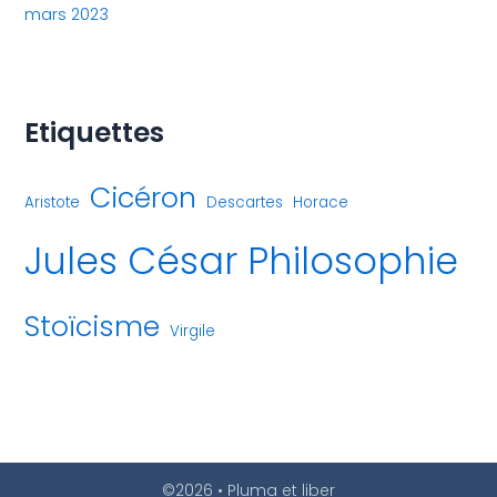
mars 2023
Etiquettes
Cicéron
Aristote
Descartes
Horace
Jules César
Philosophie
Stoïcisme
Virgile
©2026 • Pluma et liber