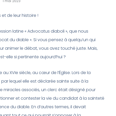
1 mai 2023
et de leur histoire !
ssion latine « Advocatus diaboli », que nous
cat du diable ». Si vous pensez à quelqu’un qui
r animer le débat, vous avez touché juste. Mais,
t-elle si pertinente aujourd’hui ?
 au XVIe siècle, au cœur de l’Église. Lors de la
r lequel elle est déclarée sainte suite à la
 miracles associés, un clerc était désigné pour
estionner et contester la vie du candidat à la sainteté
ence du diable. En d’autres termes, il devait
uant tout ce qui pourrait s’opposer à la