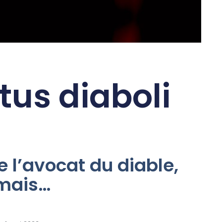
us diaboli
e l’avocat du diable,
mais…