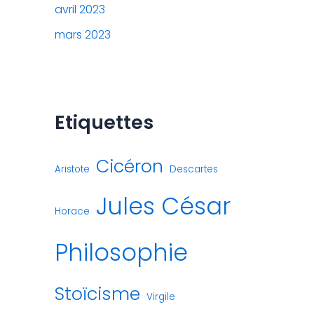
avril 2023
mars 2023
Etiquettes
Cicéron
Aristote
Descartes
Jules César
Horace
Philosophie
Stoïcisme
Virgile